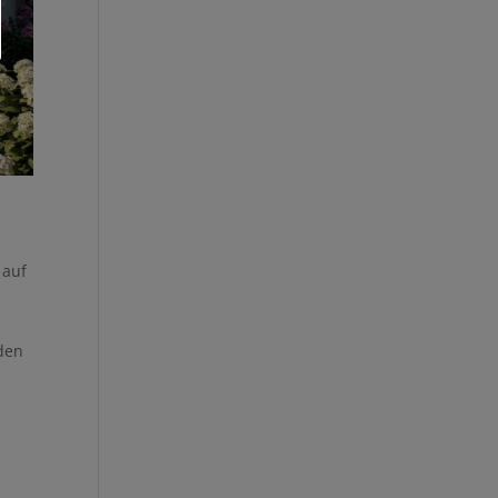
 auf
 den