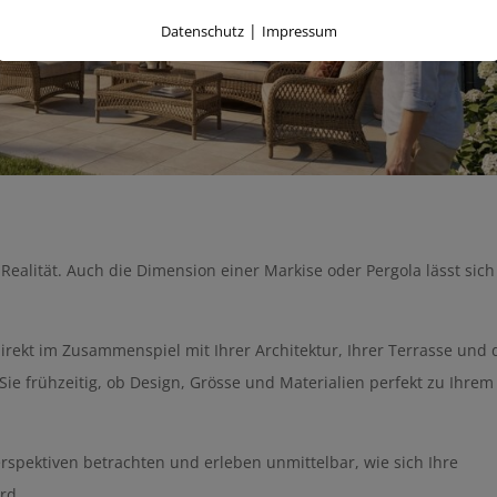
|
Datenschutz
Impressum
 Realität. Auch die Dimension einer Markise oder Pergola lässt sich
irekt im Zusammenspiel mit Ihrer Architektur, Ihrer Terrasse und
Sie frühzeitig, ob Design, Grösse und Materialien perfekt zu Ihrem
rspektiven betrachten und erleben unmittelbar, wie sich Ihre
rd.