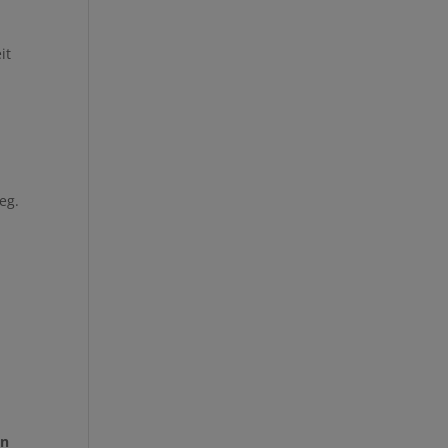
it
eg.
en