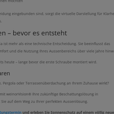
ichen möchten
ung eingebunden sind, sorgt die virtuelle Darstellung für Klarhe
s.
en – bevor es entsteht
 ist mehr als eine technische Entscheidung. Sie beeinflusst das
fort und die Nutzung Ihres Aussenbereichs über viele Jahre hinw
its heute – lange bevor die erste Schraube montiert wird.
aren
e, Pergola oder Terrassenüberdachung an Ihrem Zuhause wirkt?
 mit weinorVision® Ihre zukünftige Beschattungslösung in
 Sie auf dem Weg zu Ihrer perfekten Aussenlösung.
atungstermin
und erleben Sie Sonnenschutz auf einem völlig neu