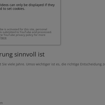
deos can only be displayed if they
d to set cookies.
 is activated for this site, personal
 is submitted to YouTube and processed.
he YouTube privacy policy for more
:
here
ung sinnvoll ist
Sie viele Jahre. Umso wichtiger ist es, die richtige Entscheidung z
en