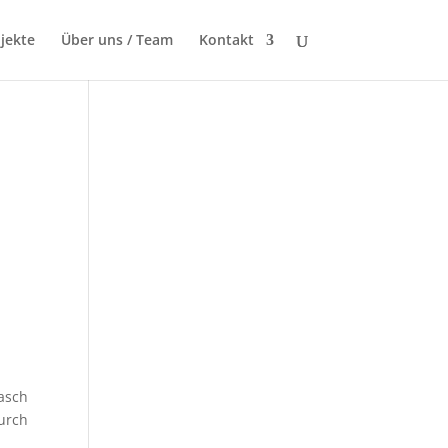
jekte
Über uns / Team
Kontakt
d
asch
urch