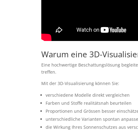
Warum eine 3D-Visualisier
Eine hochwertige Beschattungslösung begleitet 
treffen.
Mit der 3D-Visualisierung können Sie:
verschiedene Modelle direkt vergleichen
Farben und Stoffe realitätsnah beurteilen
Proportionen und Grössen besser einschätz
unterschiedliche Varianten spontan anpass
die Wirkung Ihres Sonnenschutzes aus vers