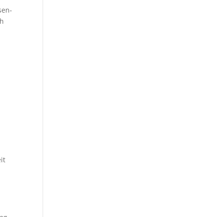
sen-
ch
it