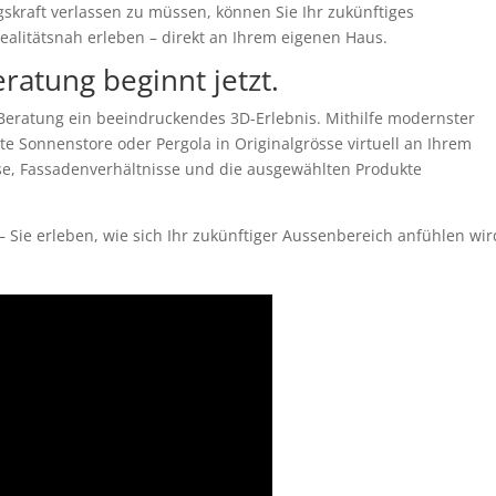
gskraft verlassen zu müssen, können Sie Ihr zukünftiges
ealitätsnah erleben – direkt an Ihrem eigenen Haus.
ratung beginnt jetzt.
 Beratung ein beeindruckendes 3D-Erlebnis. Mithilfe modernster
e Sonnenstore oder Pergola in Originalgrösse virtuell an Ihrem
se, Fassadenverhältnisse und die ausgewählten Produkte
– Sie erleben, wie sich Ihr zukünftiger Aussenbereich anfühlen wir