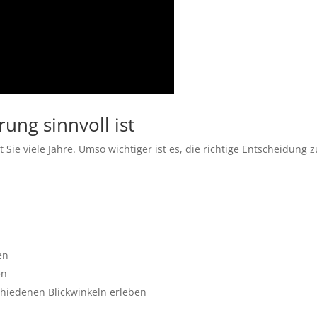
ung sinnvoll ist
Sie viele Jahre. Umso wichtiger ist es, die richtige Entscheidung z
en
en
chiedenen Blickwinkeln erleben