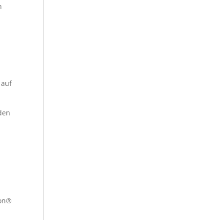
n
 auf
 den
ion®