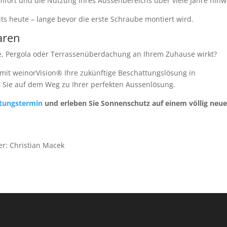
fort und die Nutzung Ihres Aussenbereichs über viele Jahre hinw
its heute – lange bevor die erste Schraube montiert wird.
aren
e, Pergola oder Terrassenüberdachung an Ihrem Zuhause wirkt?
 mit weinorVision® Ihre zukünftige Beschattungslösung in
 Sie auf dem Weg zu Ihrer perfekten Aussenlösung.
atungstermin
und erleben Sie Sonnenschutz auf einem völlig neu
er: Christian Macek