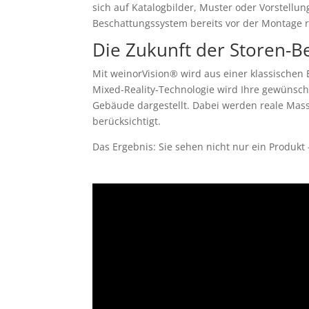
sich auf Katalogbilder, Muster oder Vorstellun
Beschattungssystem bereits vor der Montage r
Die Zukunft der Storen-Be
Mit weinorVision® wird aus einer klassischen
Mixed-Reality-Technologie wird Ihre gewünscht
Gebäude dargestellt. Dabei werden reale Mas
berücksichtigt.
Das Ergebnis: Sie sehen nicht nur ein Produkt 