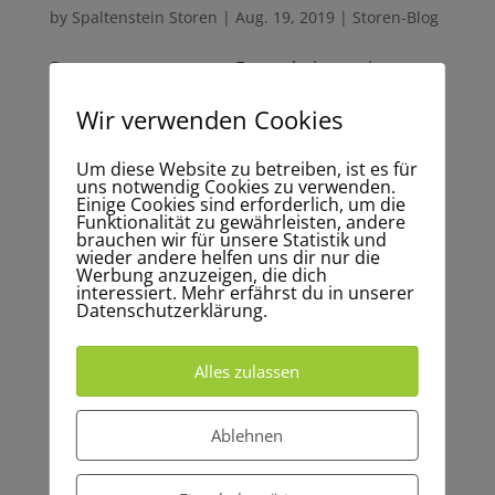
by
Spaltenstein Storen
|
Aug. 19, 2019
|
Storen-Blog
Storenreparatur statt Ersatz bei prominenten
Hochhaus in Emmen / Luzern.
Wir verwenden Cookies
Wir sind eine der wenigen Storenfirmen in der
Region Luzern welche solche grossen
Um diese Website zu betreiben, ist es für
uns notwendig Cookies zu verwenden.
Reparaturaufträge ausführen kann. Beim
Einige Cookies sind erforderlich, um die
prominenten Hochhaus in Emmen durften wir die
Funktionalität zu gewährleisten, andere
brauchen wir für unsere Statistik und
Führungsschienen der Rollläden austauschen.
wieder andere helfen uns dir nur die
Werbung anzuzeigen, die dich
Insgesamt haben wir 326 Markisen repariert. Das
interessiert. Mehr erfährst du in unserer
Datenschutzerklärung.
Sparpotenzial für die Verwaltung ist gross
gegenüber einer Neumontage aller Storen des
Alles zulassen
Hochhauses. Wenn auch Sie vor der Entscheidung
stehen «reparieren oder ersetzen?» beraten wir Sie
Ablehnen
gerne kompetent und kostenbewusst.
Um das Bild in hoher Auflösung anzusehen, bitte