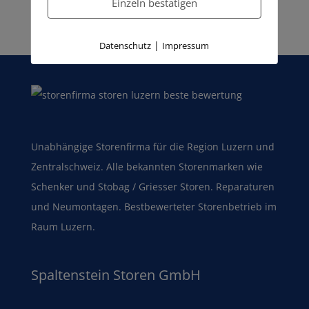
Einzeln bestätigen
hier klicken: Storenreparatur Emmen / Luzern
|
Datenschutz
Impressum
Unabhängige Storenfirma für die Region Luzern und
Zentralschweiz. Alle bekannten Storenmarken wie
Schenker und Stobag / Griesser Storen. Reparaturen
und Neumontagen. Bestbewerteter Storenbetrieb im
Raum Luzern.
Spaltenstein Storen GmbH